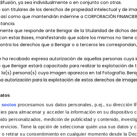
ifusión, ya sea individualmente o en conjunto con otras.
e son titulares de los derechos de propiedad intelectual y de i
o, así como que mantendrán indemne a CORPORACIÓN FINANCIERA 
stancia.
amente que responde ante Benigar de la titularidad de dichos d
con estas Bases, manifestando que sobre los mismos no tiene 
tra los derechos que a Benigar o a terceros les correspondan, 
e ha recabado expresa autorización de aquellas personas cuya 
que Benigar estará capacitado para realizar la explotación de ta
 a la(s) persona(s) cuya imagen aparezca en tal Fotografía. Benig
ha autorización para la explotación de estos derechos de imagen
sión de los precitados derechos por Benigar con el objeto de qu
.
datos
 socios
procesamos sus datos personales, p.ej., su dirección I
es para almacenar y acceder la información en su dispositivo co
ica la aceptación de las presentes Bases, por lo que la manifes
nido personalizados, medición de publicidad y contenido, investi
clusión del participante y como consecuencia de ello, BENIGAR 
servicios. Tiene la opción de seleccionar quién usa sus datos y 
 o retirar su consentimiento en cualquier momento desde la Dec