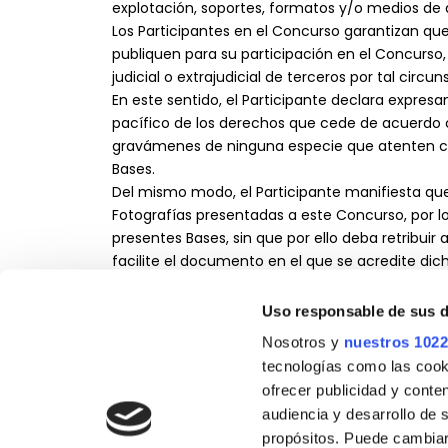
explotación, soportes, formatos y/o medios de d
Los Participantes en el Concurso garantizan qu
publiquen para su participación en el Concurs
judicial o extrajudicial de terceros por tal circun
En este sentido, el Participante declara expres
pacífico de los derechos que cede de acuerdo 
gravámenes de ninguna especie que atenten con
Bases.
Del mismo modo, el Participante manifiesta qu
Fotografías presentadas a este Concurso, por lo 
presentes Bases, sin que por ello deba retribuir
facilite el documento en el que se acredite dic
Concretamente, el Participante consiente la ce
explotar las Fotografías en Facebook y por email
Uso responsable de sus 
Nosotros y
nuestros 1022
11. Aceptación de las bases.
tecnologías como las cooki
La simple participación en esta PROMOCIÓN impl
ofrecer publicidad y conte
totalidad o parte de las mismas implicará la ex
audiencia y desarrollo de 
obligación contraída con dicho participante.
propósitos. Puede cambiar