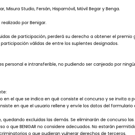
, Misura Studio, Fersán, Hispamóvil, Móvil Begar y Benga.
realizado por Benigar.
luidas de participación, perderá su derecho a obtener el premio
participación válidas de entre los suplentes designados.
es personal e intransferible, no pudiendo ser canjeado por ningú
nte:
en el que se indica en qué consiste el concurso y se invita a pa
nsiste en que el usuario rellene y envíe los datos del formulario a
e, quedando excluidas las demás. Se eliminarán de concurso las
rso o que BENIGAR no considere adecuados. No estarán permitido
scriminatorios o que pudieran vulnerar derechos de terceros.