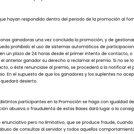
que hayan respondido dentro del periodo de la promoción al form
onas ganadoras una vez concluida la promoción, y de gestionar 
ueda prohibido el uso de sistemas automáticos de participacione
 en un plazo de 24 horas desde el primer intento de contacto, o
o el anterior ganador su derecho a reclamar el premio. Si no se 
acto, o éste renunciase al premio, se procederá a la notificar e
io. En el supuesto de que los ganadores y los suplentes no acep
 quedará desierto.
istintos participantes en la Promoción se haga con igualdad de
zación abusiva o fraudulenta de estas Bases dará lugar a la consig
tulo enunciativo pero no limitativo, que se produce fraude, cuan
n abuso de consultas al servidor y todos aquellos comportamie