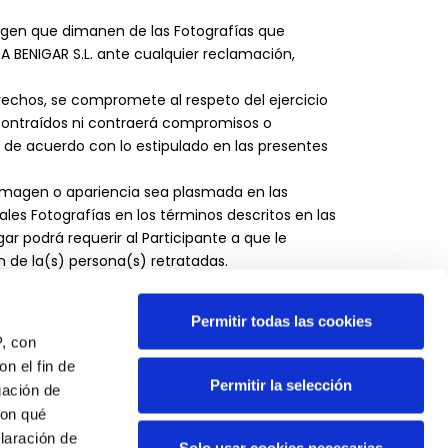
magen que dimanen de las Fotografías que
BENIGAR S.L. ante cualquier reclamación,
erechos, se compromete al respeto del ejercicio
contraídos ni contraerá compromisos o
de acuerdo con lo estipulado en las presentes
imagen o apariencia sea plasmada en las
les Fotografías en los términos descritos en las
ar podrá requerir al Participante a que le
 de la(s) persona(s) retratadas.
e éste pueda hacer uso de, incorporar y
Permitir todas las cookies
P, con
n el fin de
tación en el sentido de no aceptación de la
Permitir la selección
gación de
quedará liberada del cumplimiento de la
con qué
laración de