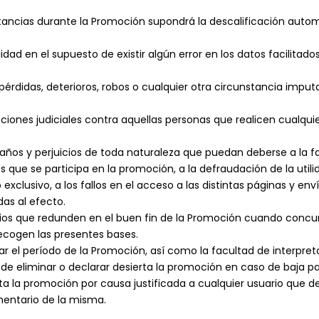
tancias durante la Promoción supondrá la descalificación autom
ad en el supuesto de existir algún error en los datos facilitado
 pérdidas, deterioros, robos o cualquier otra circunstancia impu
iones judiciales contra aquellas personas que realicen cualquie
años y perjuicios de toda naturaleza que puedan deberse a la fa
 que se participa en la promoción, a la defraudación de la utili
xclusivo, a los fallos en el acceso a las distintas páginas y en
das al efecto.
ios que redunden en el buen fin de la Promoción cuando concu
recogen las presentes bases.
r el período de la Promoción, así como la facultad de interpreta
de eliminar o declarar desierta la promoción en caso de baja p
ta la promoción por causa justificada a cualquier usuario que def
mentario de la misma.