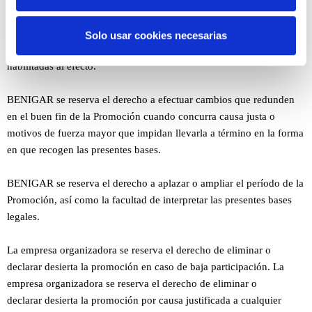
sociales y analizar el tráfico. Además, compartimos
mismos, y en particular, aunque no de modo exclusivo, a los fallos
información sobre el uso que haga del sitio web con
en el acceso a las distintas páginas y envíos de respuestas de
Solo usar cookies necesarias
nuestros partners de redes sociales, publicidad y análisis
participación a través de Internet, o comunicaciones telefónicas
web, quienes pueden combinarla con otra información
habilitadas al efecto.
que les haya proporcionado o que hayan recopilado a
partir del uso que haya hecho de sus servicios.
BENIGAR se reserva el derecho a efectuar cambios que redunden
en el buen fin de la Promoción cuando concurra causa justa o
motivos de fuerza mayor que impidan llevarla a término en la forma
en que recogen las presentes bases.
BENIGAR
se reserva el derecho a aplazar o ampliar el período de la
Promoción, así como la facultad de interpretar las presentes bases
legales.
La empresa organizadora se reserva el derecho de eliminar o
declarar desierta la promoción en caso de baja participación. La
empresa organizadora se reserva el derecho de eliminar o
declarar desierta la promoción por causa justificada a cualquier