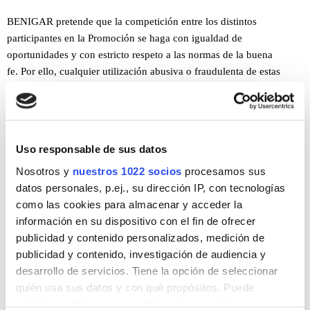
BENIGAR pretende que la competición entre los distintos
participantes en la Promoción se haga con igualdad de
oportunidades y con estricto respeto a las normas de la buena
fe. Por ello, cualquier utilización abusiva o fraudulenta de estas
Bases dará lugar a la consiguiente descalificación del participante en
la Promoción.
Sin perjuicio de lo anterior, se entenderá, a título enunciativo pero
Uso responsable de sus datos
no limitativo, que se produce fraude, cuando se detecta el supuesto
Nosotros y
nuestros 1022 socios
procesamos sus
uso de aplicaciones independientes al Website; la
datos personales, p.ej., su dirección IP, con tecnologías
realización de un abuso de consultas al servidor y todos aquellos
como las cookies para almacenar y acceder la
comportamientos que puedan resultar aparentemente abusivos y/o
información en su dispositivo con el fin de ofrecer
malintencionados.
publicidad y contenido personalizados, medición de
publicidad y contenido, investigación de audiencia y
La constatación de cualquiera de estas circunstancias durante la
desarrollo de servicios. Tiene la opción de seleccionar
Promoción supondrá la descalificación automática de la Promoción
quién usa sus datos y con qué propósitos. Puede
así como la pérdida del premio si se le hubiere
cambiar o retirar su consentimiento en cualquier
otorgado.