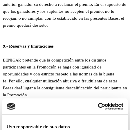
anterior ganador su derecho a reclamar el premio. En el supuesto de
que los ganadores y los suplentes no acepten el premio, no lo
recojan, o no cumplan con lo establecido en las presentes Bases, el
premio quedará desierto.
9.- Reservas y limitaciones
BENIGAR
pretende que la competición entre los distintos
participantes en la Promoción se haga con igualdad de
oportunidades y con estricto respeto a las normas de la buena
fe. Por ello, cualquier utilización abusiva o fraudulenta de estas
Bases dará lugar a la consiguiente descalificación del participante en
la Promoción.
Sin perjuicio de lo anterior, se entenderá, a título enunciativo pero
no limitativo, que se produce fraude, cuando se detecta el supuesto
uso de aplicaciones independientes al Website; la
Uso responsable de sus datos
realización de un abuso de consultas al servidor y todos aquellos