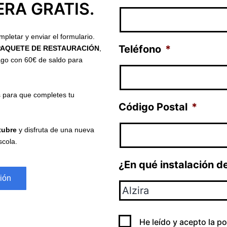
ERA GRATIS.
pletar y enviar el formulario.
Teléfono
*
PAQUETE DE RESTAURACIÓN
,
ago con 60€ de saldo para
s para que completes tu
Código Postal
*
ctubre
y disfruta de una nueva
cola.
¿En qué instalación d
ión
Privacidad
*
He leído y acepto la
po