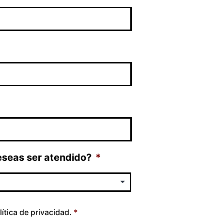
eseas ser atendido?
*
lítica de privacidad
.
*