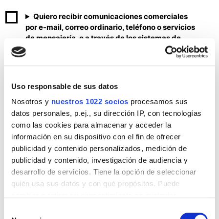
Consentimientos
Quiero recibir comunicaciones comerciales
Comerciales
por e-mail, correo ordinario, teléfono o servicios
1
de mensajería, o a través de los sistemas de
comunicación del vehículo (si los tiene).
ver más
Uso responsable de sus datos
Nosotros y
nuestros 1022 socios
procesamos sus
datos personales, p.ej., su dirección IP, con tecnologías
como las cookies para almacenar y acceder la
información en su dispositivo con el fin de ofrecer
publicidad y contenido personalizados, medición de
publicidad y contenido, investigación de audiencia y
desarrollo de servicios. Tiene la opción de seleccionar
MINI Cooper 3
quién usa sus datos y con qué propósitos. Puede
cambiar o retirar su consentimiento en cualquier
momento desde la Declaración de cookies o clicando en
Selección
el Menú de consentimiento.