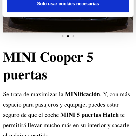
Solo usar cookies necesarias
nuestros partners de redes sociales, publicidad y análisis
web, quienes pueden combinarla con otra información
que les haya proporcionado o que hayan recopilado a
partir del uso que haya hecho de sus servicios.
MINI Cooper 5
puertas
MINIficación
Se trata de maximizar la
. Y, con más
espacio para pasajeros y equipaje, puedes estar
MINI 5 puertas Hatch
seguro de que el coche
te
permitirá llevar mucho más en su interior y sacarle
el máximo partido.