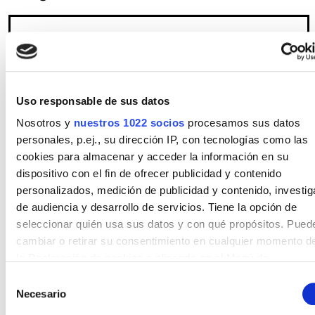
Privacidad
*
He leído y acepto la
política de privacidad
.
*
Uso responsable de sus datos
Nosotros y
nuestros 1022 socios
procesamos sus datos
Consentimientos
personales, p.ej., su dirección IP, con tecnologías como las
Quiero recibir comunicaciones comerciales
Comerciales
por e-mail, correo ordinario, teléfono o servicios
cookies para almacenar y acceder la información en su
1
de mensajería, o a través de los sistemas de
dispositivo con el fin de ofrecer publicidad y contenido
comunicación del vehículo (si los tiene).
ver más
personalizados, medición de publicidad y contenido, investig
de audiencia y desarrollo de servicios. Tiene la opción de
seleccionar quién usa sus datos y con qué propósitos. Pued
cambiar o retirar su consentimiento en cualquier momento d
la Declaración de cookies o clicando en el Menú de
consentimiento.
Selección
Necesario
de
Si lo permite, también quisiéramos:
consentimiento