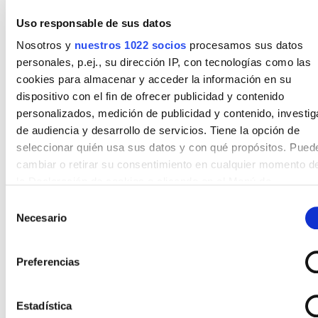
Nombre
*
Uso responsable de sus datos
Nosotros y
nuestros 1022 socios
procesamos sus datos
personales, p.ej., su dirección IP, con tecnologías como las
cookies para almacenar y acceder la información en su
Apellidos
*
dispositivo con el fin de ofrecer publicidad y contenido
personalizados, medición de publicidad y contenido, investig
de audiencia y desarrollo de servicios. Tiene la opción de
seleccionar quién usa sus datos y con qué propósitos. Pued
cambiar o retirar su consentimiento en cualquier momento d
Email
*
la Declaración de cookies o clicando en el Menú de
consentimiento.
Selección
Necesario
de
Si lo permite, también quisiéramos:
consentimiento
Recopilar información sobre su ubicación geográfica
Teléfono
*
Preferencias
puede tener una precisión de varios metros
Identificar su dispositivo analizándolo activamente pa
buscar características específicas (huellas digitales)
Estadística